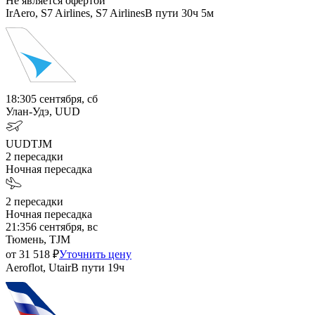
Не является офертой
IrAero, S7 Airlines, S7 Airlines
В пути
30ч 5м
18:30
5 сентября, сб
Улан-Удэ, UUD
UUD
TJM
2
пересадки
Ночная пересадка
2
пересадки
Ночная пересадка
21:35
6 сентября, вс
Тюмень, TJM
от
31 518
₽
Уточнить цену
Aeroflot, Utair
В пути
19ч