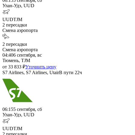
06:15
5 сентября, сб
Улан-Удэ, UUD
UUD
TJM
2
пересадки
Смена аэропорта
2
пересадки
Смена аэропорта
04:40
6 сентября, вс
Тюмень, TJM
от
33 833
₽
Уточнить цену
S7 Airlines, S7 Airlines, Utair
В пути
22ч
06:15
5 сентября, сб
Улан-Удэ, UUD
UUD
TJM
2
пересадки