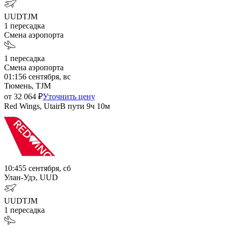
UUD
TJM
1
пересадка
Смена аэропорта
1
пересадка
Смена аэропорта
01:15
6 сентября, вс
Тюмень, TJM
от
32 064
₽
Уточнить цену
Red Wings, Utair
В пути
9ч 10м
10:45
5 сентября, сб
Улан-Удэ, UUD
UUD
TJM
1
пересадка