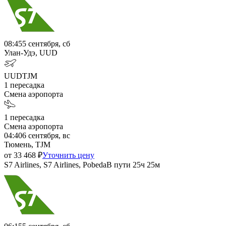
08:45
5 сентября, сб
Улан-Удэ, UUD
UUD
TJM
1
пересадка
Смена аэропорта
1
пересадка
Смена аэропорта
04:40
6 сентября, вс
Тюмень, TJM
от
33 468
₽
Уточнить цену
S7 Airlines, S7 Airlines, Pobeda
В пути
25ч 25м