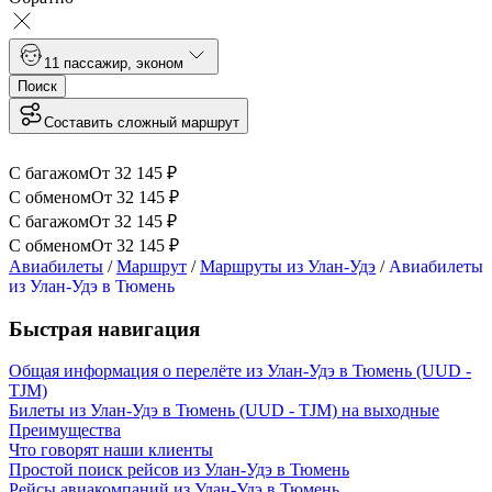
1
1 пассажир
,
эконом
Поиск
Составить сложный маршрут
С багажом
От
32 145
₽
С обменом
От
32 145
₽
С багажом
От
32 145
₽
С обменом
От
32 145
₽
Авиабилеты
/
Маршрут
/
Маршруты из Улан-Удэ
/
Авиабилеты
из Улан-Удэ в Тюмень
Быстрая навигация
Общая информация о перелёте из Улан-Удэ в Тюмень (UUD -
TJM)
Билеты из Улан-Удэ в Тюмень (UUD - TJM) на выходные
Преимущества
Что говорят наши клиенты
Простой поиск рейсов из Улан-Удэ в Тюмень
Рейсы авиакомпаний из Улан-Удэ в Тюмень