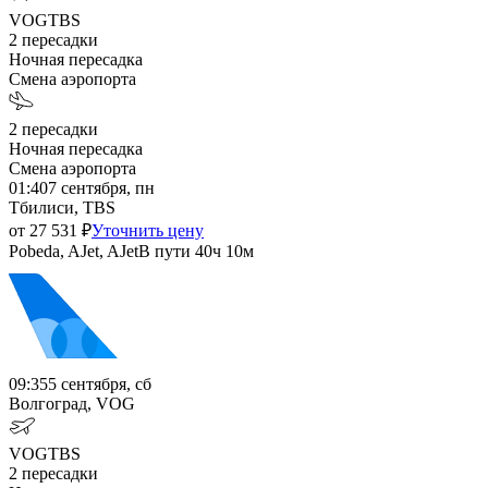
VOG
TBS
2
пересадки
Ночная пересадка
Смена аэропорта
2
пересадки
Ночная пересадка
Смена аэропорта
01:40
7 сентября, пн
Тбилиси, TBS
от
27 531
₽
Уточнить цену
Pobeda, AJet, AJet
В пути
40ч 10м
09:35
5 сентября, сб
Волгоград, VOG
VOG
TBS
2
пересадки