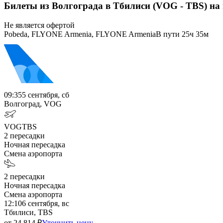
Билеты из Волгограда в Тбилиси (VOG - TBS) на
Не является офертой
Pobeda, FLYONE Armenia, FLYONE Armenia
В пути
25ч 35м
09:35
5 сентября, сб
Волгоград, VOG
VOG
TBS
2
пересадки
Ночная пересадка
Смена аэропорта
2
пересадки
Ночная пересадка
Смена аэропорта
12:10
6 сентября, вс
Тбилиси, TBS
от
24 814
₽
Уточнить цену