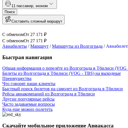
1
1 пассажир
,
эконом
Поиск
Составить сложный маршрут
С обменом
От
27 171
₽
С обменом
От
27 171
₽
Авиабилеты
/
Маршрут
/
Маршруты из Волгограда
/
Авиабилет
Быстрая навигация
Общая информация о перелёте из Волгограда в Тбилиси (VOG 
Билеты из Волгограда в Тбилиси (VOG - TBS) на выходные
Преимущества
Что говорят наши клиенты
Быстрый поиск билетов на самолет из Волгограда в Тбилиси
Рейсы авиакомпаний из Волгограда в Тбилиси
Другие популярные рейсы
Часто задаваемые вопросы
Куда еще можно полететь
Скачайте мобильное приложение Авиакасса