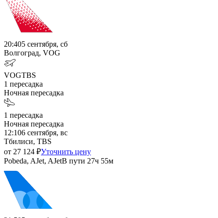
20:40
5 сентября, сб
Волгоград, VOG
VOG
TBS
1
пересадка
Ночная пересадка
1
пересадка
Ночная пересадка
12:10
6 сентября, вс
Тбилиси, TBS
от
27 124
₽
Уточнить цену
Pobeda, AJet, AJet
В пути
27ч 55м