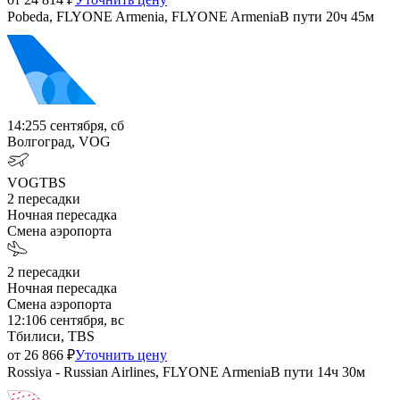
Pobeda, FLYONE Armenia, FLYONE Armenia
В пути
20ч 45м
14:25
5 сентября, сб
Волгоград, VOG
VOG
TBS
2
пересадки
Ночная пересадка
Смена аэропорта
2
пересадки
Ночная пересадка
Смена аэропорта
12:10
6 сентября, вс
Тбилиси, TBS
от
26 866
₽
Уточнить цену
Rossiya - Russian Airlines, FLYONE Armenia
В пути
14ч 30м