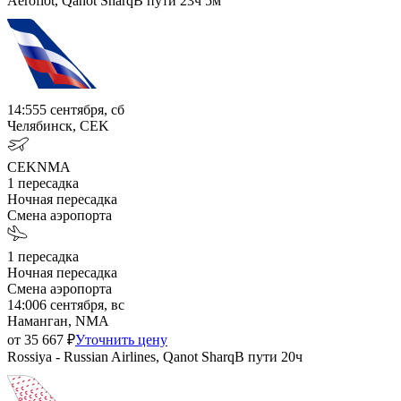
Aeroflot, Qanot Sharq
В пути
23ч 5м
14:55
5 сентября, сб
Челябинск, CEK
CEK
NMA
1
пересадка
Ночная пересадка
Смена аэропорта
1
пересадка
Ночная пересадка
Смена аэропорта
14:00
6 сентября, вс
Наманган, NMA
от
35 667
₽
Уточнить цену
Rossiya - Russian Airlines, Qanot Sharq
В пути
20ч