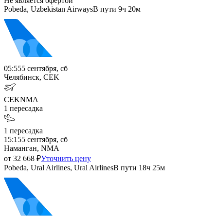
Не является офертой
Pobeda, Uzbekistan Airways
В пути
9ч 20м
05:55
5 сентября, сб
Челябинск, CEK
CEK
NMA
1
пересадка
1
пересадка
15:15
5 сентября, сб
Наманган, NMA
от
32 668
₽
Уточнить цену
Pobeda, Ural Airlines, Ural Airlines
В пути
18ч 25м