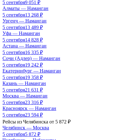
5 сентября
9 051
₽
Алматы
—
Наманган
5 сентября
13 268
₽
Ургенч
—
Наманган
5 сентября
13 489
₽
Уфа
—
Наманган
5 сентября
14 828
₽
Астана
—
Наманган
5 сентября
16 335
₽
Сочи (Адлер)
—
Наманган
5 сентября
19 242
₽
Екатеринбург
—
Наманган
5 сентября
19 358
₽
Казань
—
Наманган
5 сентября
21 631
₽
Москва
—
Наманган
5 сентября
23 316
₽
Красноярск
—
Наманган
5 сентября
23 594
₽
Рейсы из
Челябинска
от
5 872
₽
Челябинск
—
Москва
5 сентября
5 872
₽