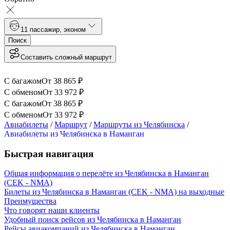
1
1 пассажир
,
эконом
Поиск
Составить сложный маршрут
С багажом
От
38 865
₽
С обменом
От
33 972
₽
С багажом
От
38 865
₽
С обменом
От
33 972
₽
Авиабилеты
/
Маршрут
/
Маршруты из Челябинска
/
Авиабилеты из Челябинска в Наманган
Быстрая навигация
Общая информация о перелёте из Челябинска в Наманган
(CEK - NMA)
Билеты из Челябинска в Наманган (CEK - NMA) на выходные
Преимущества
Что говорят наши клиенты
Удобный поиск рейсов из Челябинска в Наманган
Рейсы авиакомпаний из Челябинска в Наманган