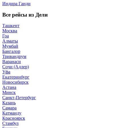
Индира Ганди
Все рейсы из Дели
Ташкент
Москва
Гоа
Алматы
Мумбай
Бангалор
Тривандрум
Варанаси
Сочи (Адлер)
Уфа
Екатеринбург
Новосибирск
Астана
Минск
Санкт-Петербург
Казань
Самара
Катманду
Красноярск
Стамбул