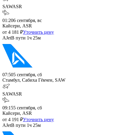
SAW
ASR
01:20
6 сентября, вс
Кайсери, ASR
от
4 181
₽
Уточнить цену
AJet
В пути
1ч 25м
07:50
5 сентября, сб
Стамбул, Сабиха Гёкчен, SAW
SAW
ASR
09:15
5 сентября, сб
Кайсери, ASR
от
4 191
₽
Уточнить цену
AJet
В пути
1ч 25м