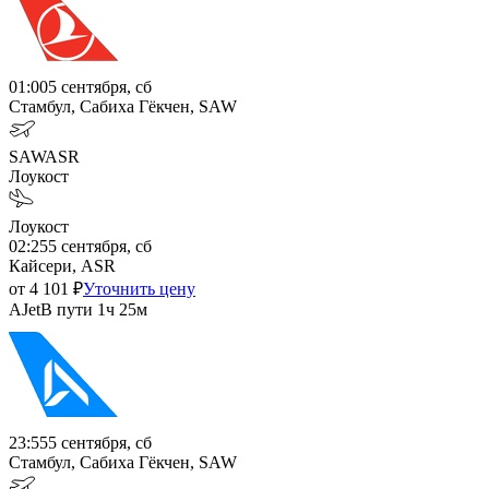
01:00
5 сентября, сб
Стамбул, Сабиха Гёкчен, SAW
SAW
ASR
Лоукост
Лоукост
02:25
5 сентября, сб
Кайсери, ASR
от
4 101
₽
Уточнить цену
AJet
В пути
1ч 25м
23:55
5 сентября, сб
Стамбул, Сабиха Гёкчен, SAW