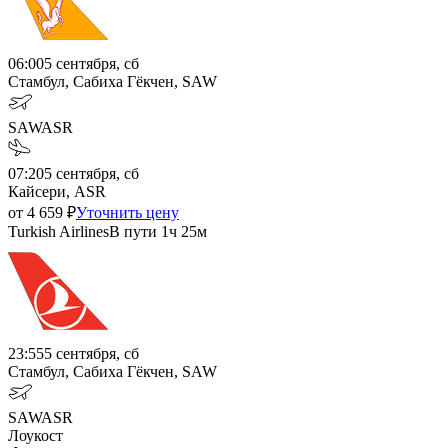
06:00
5 сентября, сб
Стамбул, Сабиха Гёкчен, SAW
SAW
ASR
07:20
5 сентября, сб
Кайсери, ASR
от
4 659
₽
Уточнить цену
Turkish Airlines
В пути
1ч 25м
23:55
5 сентября, сб
Стамбул, Сабиха Гёкчен, SAW
SAW
ASR
Лоукост