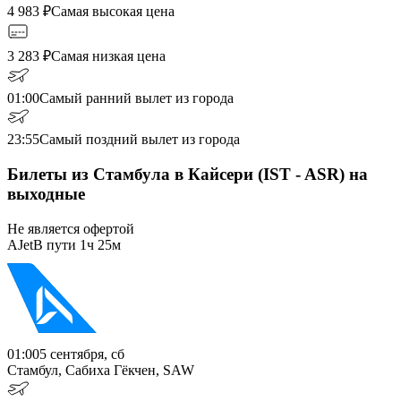
4 983
₽
Самая высокая цена
3 283
₽
Самая низкая цена
01:00
Самый ранний вылет из города
23:55
Самый поздний вылет из города
Билеты из Стамбула в Кайсери (IST - ASR) на
выходные
Не является офертой
AJet
В пути
1ч 25м
01:00
5 сентября, сб
Стамбул, Сабиха Гёкчен, SAW