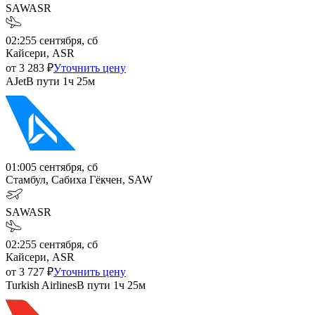
SAW
ASR
02:25
5 сентября, сб
Кайсери, ASR
от
3 283
₽
Уточнить цену
AJet
В пути
1ч 25м
01:00
5 сентября, сб
Стамбул, Сабиха Гёкчен, SAW
SAW
ASR
02:25
5 сентября, сб
Кайсери, ASR
от
3 727
₽
Уточнить цену
Turkish Airlines
В пути
1ч 25м