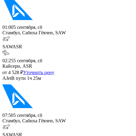
01:00
5 сентября, сб
Стамбул, Сабиха Гёкчен, SAW
SAW
ASR
02:25
5 сентября, сб
Кайсери, ASR
от
4 528
₽
Уточнить цену
AJet
В пути
1ч 25м
07:50
5 сентября, сб
Стамбул, Сабиха Гёкчен, SAW
SAW
ASR