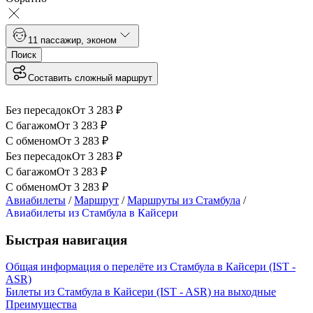
1
1 пассажир
,
эконом
Поиск
Составить сложный маршрут
Без пересадок
От
3 283
₽
С багажом
От
3 283
₽
С обменом
От
3 283
₽
Без пересадок
От
3 283
₽
С багажом
От
3 283
₽
С обменом
От
3 283
₽
Авиабилеты
/
Маршрут
/
Маршруты из Стамбула
/
Авиабилеты из Стамбула в Кайсери
Быстрая навигация
Общая информация о перелёте из Стамбула в Кайсери (IST -
ASR)
Билеты из Стамбула в Кайсери (IST - ASR) на выходные
Преимущества