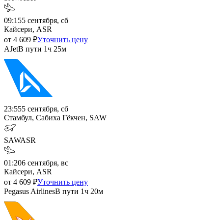
09:15
5 сентября, сб
Кайсери, ASR
от
4 609
₽
Уточнить цену
AJet
В пути
1ч 25м
23:55
5 сентября, сб
Стамбул, Сабиха Гёкчен, SAW
SAW
ASR
01:20
6 сентября, вс
Кайсери, ASR
от
4 609
₽
Уточнить цену
Pegasus Airlines
В пути
1ч 20м