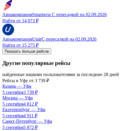
Авиакомпания
Smartavia
С пересадкой
на
02.09.2026
Найти от
14 073 ₽
Авиакомпания
Utair
С пересадкой
на
02.09.2026
Найти от
15 275 ₽
Показать больше рейсов
Другие популярные рейсы
найденные нашими пользователями за последние 28 дней
Рейсы в
Уфу
от
3 739
₽
Казань
—
Уфа
5 сентября
3 739
₽
Москва
—
Уфа
5 сентября
4 812
₽
Екатеринбург
—
Уфа
5 сентября
4 911
₽
Санкт-Петербург
—
Уфа
5 сентября
5 872
₽