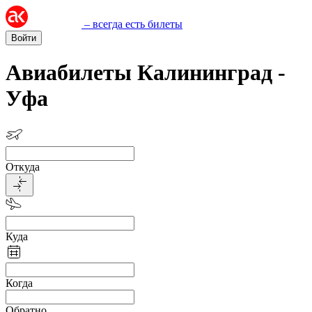
– всегда есть билеты
Войти
Авиабилеты Калининград -
Уфа
Откуда
Куда
Когда
Обратно