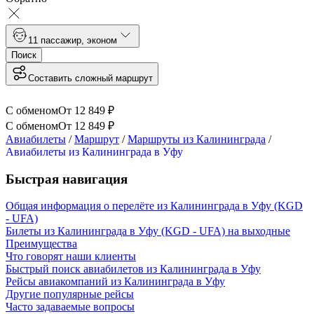
1
1 пассажир
,
эконом
Поиск
Составить сложный маршрут
С обменом
От
12 849
₽
С обменом
От
12 849
₽
Авиабилеты
/
Маршрут
/
Маршруты из Калининграда
/
Авиабилеты из Калининграда в Уфу
Быстрая навигация
Общая информация о перелёте из Калининграда в Уфу (KGD
- UFA)
Билеты из Калининграда в Уфу (KGD - UFA) на выходные
Преимущества
Что говорят наши клиенты
Быстрый поиск авиабилетов из Калининграда в Уфу
Рейсы авиакомпаний из Калининграда в Уфу
Другие популярные рейсы
Часто задаваемые вопросы