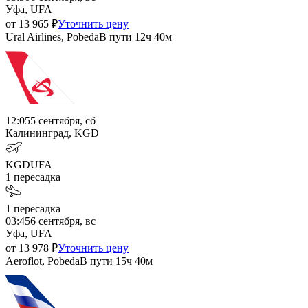
Уфа, UFA
от
13 965
₽
Уточнить цену
Ural Airlines, Pobeda
В пути
12ч 40м
12:05
5 сентября, сб
Калининград, KGD
KGD
UFA
1
пересадка
1
пересадка
03:45
6 сентября, вс
Уфа, UFA
от
13 978
₽
Уточнить цену
Aeroflot, Pobeda
В пути
15ч 40м