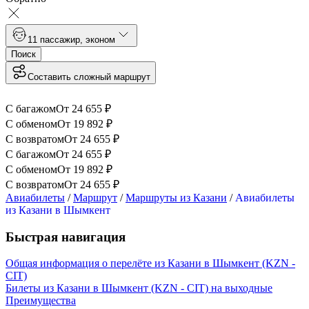
1
1 пассажир
,
эконом
Поиск
Составить сложный маршрут
С багажом
От
24 655
₽
С обменом
От
19 892
₽
С возвратом
От
24 655
₽
С багажом
От
24 655
₽
С обменом
От
19 892
₽
С возвратом
От
24 655
₽
Авиабилеты
/
Маршрут
/
Маршруты из Казани
/
Авиабилеты
из Казани в Шымкент
Быстрая навигация
Общая информация о перелёте из Казани в Шымкент (KZN -
CIT)
Билеты из Казани в Шымкент (KZN - CIT) на выходные
Преимущества