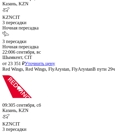
Казань, KZN
KZN
CIT
3
пересадки
Ночная пересадка
3
пересадки
Ночная пересадка
22:00
6 сентября, вс
Шымкент, CIT
от
23 351
₽
Уточнить цену
Red Wings, Red Wings, FlyArystan, FlyArystan
В пути
29ч
09:30
5 сентября, сб
Казань, KZN
KZN
CIT
3
пересадки