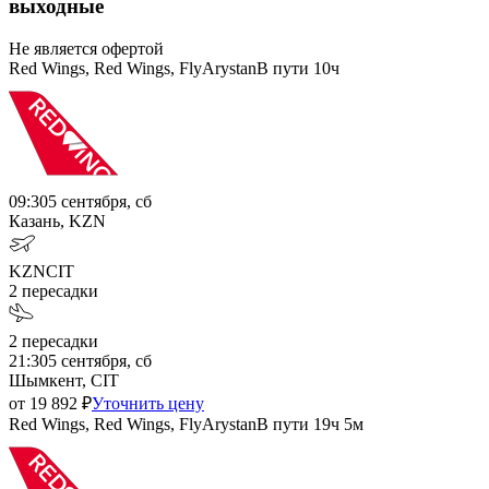
выходные
Не является офертой
Red Wings, Red Wings, FlyArystan
В пути
10ч
09:30
5 сентября, сб
Казань, KZN
KZN
CIT
2
пересадки
2
пересадки
21:30
5 сентября, сб
Шымкент, CIT
от
19 892
₽
Уточнить цену
Red Wings, Red Wings, FlyArystan
В пути
19ч 5м