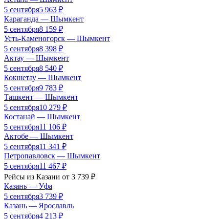
5 сентября
5 963
₽
Караганда
—
Шымкент
5 сентября
8 159
₽
Усть-Каменогорск
—
Шымкент
5 сентября
8 398
₽
Актау
—
Шымкент
5 сентября
8 540
₽
Кокшетау
—
Шымкент
5 сентября
9 783
₽
Ташкент
—
Шымкент
5 сентября
10 279
₽
Костанай
—
Шымкент
5 сентября
11 106
₽
Актобе
—
Шымкент
5 сентября
11 341
₽
Петропавловск
—
Шымкент
5 сентября
11 467
₽
Рейсы из
Казани
от
3 739
₽
Казань
—
Уфа
5 сентября
3 739
₽
Казань
—
Ярославль
5 сентября
4 213
₽