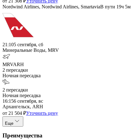
от
21 308
₽
Уточнить цену
Nordwind Airlines, Nordwind Airlines, Smartavia
В пути
19ч 5м
21:10
5 сентября, сб
Минеральные Воды, MRV
MRV
ARH
2
пересадки
Ночная пересадка
2
пересадки
Ночная пересадка
16:15
6 сентября, вс
Архангельск, ARH
от
21 504
₽
Уточнить цену
Еще
Преимущества