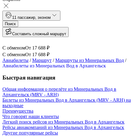
1
1 пассажир
,
эконом
Поиск
Составить сложный маршрут
С обменом
От
17 688
₽
С обменом
От
17 688
₽
Авиабилеты
/
Маршрут
/
Маршруты из Минеральных Вод
/
Авиабилеты из Минеральных Вод в Архангельск
Быстрая навигация
Общая информация о перелёте из Минеральных Вод в
Архангельск (MRV - ARH)
Билеты из Минеральных Вод в Архангельск (MRV - ARH) на
выходные
Преимущества
Что говорят наши клиенты
Легкий поиск рейсов из Минеральных Вод в Архангельск
Рейсы авиакомпаний из Минеральных Вод в Архангельск
Другие популярные рейсы