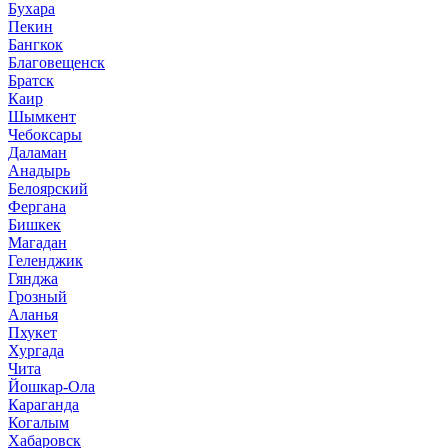
Бухара
Пекин
Бангкок
Благовещенск
Братск
Каир
Шымкент
Чебоксары
Даламан
Анадырь
Белоярский
Фергана
Бишкек
Магадан
Геленджик
Гянджа
Грозный
Аланья
Пхукет
Хургада
Чита
Йошкар-Ола
Караганда
Когалым
Хабаровск