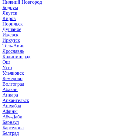
Нижний Новгород
Бодрум
Якутск
Киров
Норильск
Душанбе
Ижевск
Иркутск
Тель-Авив
Ярославль
Калининград
Ош
Ухта
Ульяновск
Кемерово
Волгоград
Абакан
Анкара
Архангельск
Ашхабад
Афины
Абу-Даби
Барнаул
Барселона
Белград