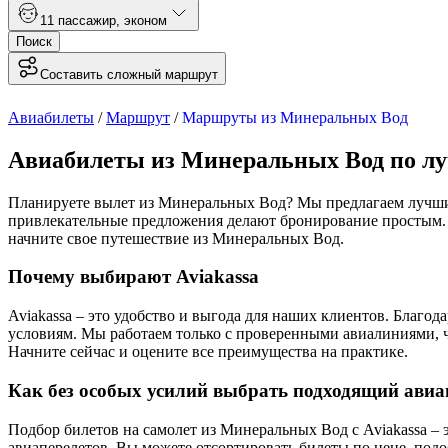
1
1 пассажир
,
эконом
Поиск
Составить сложный маршрут
Авиабилеты
/
Маршрут
/
Маршруты из Минеральных Вод
Авиабилеты из Минеральных Вод по л
Планируете вылет из Минеральных Вод? Мы предлагаем лучшие
привлекательные предложения делают бронирование простым. 
начните свое путешествие из Минеральных Вод.
Почему выбирают Aviakassa
Aviakassa – это удобство и выгода для наших клиентов. Благ
условиям. Мы работаем только с проверенными авиалиниями, ч
Начните сейчас и оцените все преимущества на практике.
Как без особых усилий выбрать подходящий авиа
Подбор билетов на самолет из Минеральных Вод с Aviakassa – 
авиаперелетов. Вы можете отсортировать билеты по цене, подо