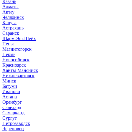
Казань
Алматы
Актау
Челябинск
Калуга
Астрахань
Саранск
Шарм-Эш-Шейх
Пенза
Магнитогорск
Пермь
Новосибирск
Красноярск
Ханты-Мансийск
Нижневартовск
Минск
Батуми
Иваново
Астана
Оренбург
Салехард
Самарканд
Сургут
Петрозаводск
Череповец