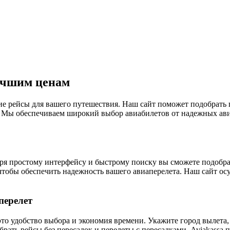
учшим ценам
 рейсы для вашего путешествия. Наш сайт поможет подобрать 
Мы обеспечиваем широкий выбор авиабилетов от надежных авиа
одаря простому интерфейсу и быстрому поиску вы сможете подо
тобы обеспечить надежность вашего авиаперелета. Наш сайт ос
перелет
это удобство выбора и экономия времени. Укажите город вылета
брать рейсы без пересадок и перелеты с пересадками. Aviakassa