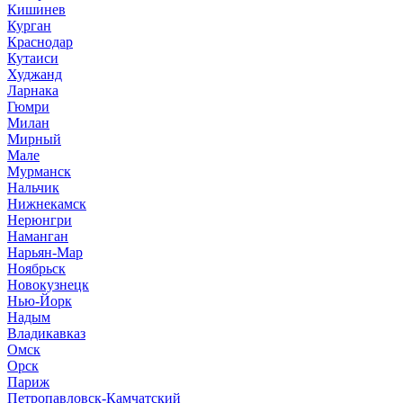
Кишинев
Курган
Краснодар
Кутаиси
Худжанд
Ларнака
Гюмри
Милан
Мирный
Мале
Мурманск
Нальчик
Нижнекамск
Нерюнгри
Наманган
Нарьян-Мар
Ноябрьск
Новокузнецк
Нью-Йорк
Надым
Владикавказ
Омск
Орск
Париж
Петропавловск-Камчатский