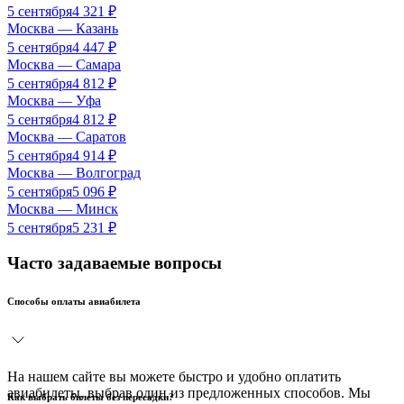
5 сентября
4 321
₽
Москва
—
Казань
5 сентября
4 447
₽
Москва
—
Самара
5 сентября
4 812
₽
Москва
—
Уфа
5 сентября
4 812
₽
Москва
—
Саратов
5 сентября
4 914
₽
Москва
—
Волгоград
5 сентября
5 096
₽
Москва
—
Минск
5 сентября
5 231
₽
Часто задаваемые вопросы
Способы оплаты авиабилета
На нашем сайте вы можете быстро и удобно оплатить
авиабилеты, выбрав один из предложенных способов. Мы
Как выбрать билеты без пересадки?