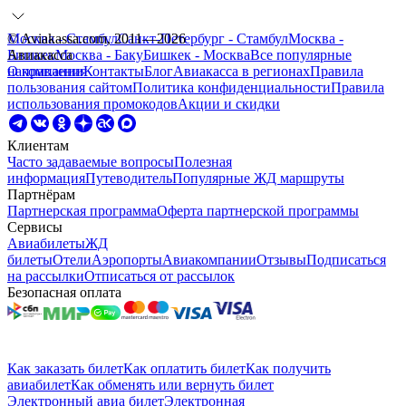
Москва - Стамбул
© Aviakassa.com, 2011—2026
Санкт-Петербург - Стамбул
Москва -
Бишкек
Авиакасса
Москва - Баку
Бишкек - Москва
Все
популярные
направления
О компании
Контакты
Блог
Авиакасса в регионах
Правила
пользования сайтом
Политика конфиденциальности
Правила
использования промокодов
Акции и скидки
Клиентам
Часто задаваемые вопросы
Полезная
информация
Путеводитель
Популярные ЖД маршруты
Партнёрам
Партнерская программа
Оферта партнерской программы
Сервисы
Авиабилеты
ЖД
билеты
Отели
Аэропорты
Авиакомпании
Отзывы
Подписаться
на рассылки
Отписаться от рассылок
Безопасная оплата
Как заказать билет
Как оплатить билет
Как получить
авиабилет
Как обменять или вернуть билет
Электронный авиа билет
Электронная