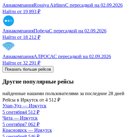
Авиакомпания
Rossiya Airlines
С пересадкой
на
02.09.2026
Найти от
19 893 ₽
Авиакомпания
Победа
С пересадкой
на
02.09.2026
Найти от
18 212 ₽
Авиакомпания
АЛРОСА
С пересадкой
на
02.09.2026
Найти от
32 291 ₽
Показать больше рейсов
Другие популярные рейсы
найденные нашими пользователями за последние 28 дней
Рейсы в
Иркутск
от
4 512
₽
Улан-Удэ
—
Иркутск
5 сентября
4 512
₽
Чита
—
Иркутск
5 сентября
7 062
₽
Красноярск
—
Иркутск
5 сентября
8 546
₽