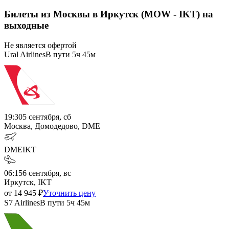
Билеты из Москвы в Иркутск (MOW - IKT) на
выходные
Не является офертой
Ural Airlines
В пути
5ч 45м
19:30
5 сентября, сб
Москва, Домодедово, DME
DME
IKT
06:15
6 сентября, вс
Иркутск, IKT
от
14 945
₽
Уточнить цену
S7 Airlines
В пути
5ч 45м