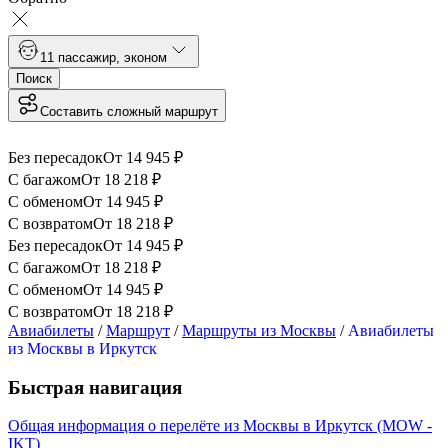
1
1 пассажир
,
эконом
Поиск
Составить сложный маршрут
Без пересадок
От
14 945
₽
С багажом
От
18 218
₽
С обменом
От
14 945
₽
С возвратом
От
18 218
₽
Без пересадок
От
14 945
₽
С багажом
От
18 218
₽
С обменом
От
14 945
₽
С возвратом
От
18 218
₽
Авиабилеты
/
Маршрут
/
Маршруты из Москвы
/
Авиабилеты
из Москвы в Иркутск
Быстрая навигация
Общая информация о перелёте из Москвы в Иркутск (MOW -
IKT)