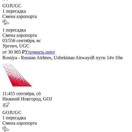
GOJ
UGC
1
пересадка
Смена аэропорта
1
пересадка
Смена аэропорта
03:55
6 сентября, вс
Ургенч, UGC
от
30 905
₽
Уточнить цену
Rossiya - Russian Airlines, Uzbekistan Airways
В пути
14ч 10м
11:45
5 сентября, сб
Нижний Новгород, GOJ
GOJ
UGC
1
пересадка
Смена аэропорта