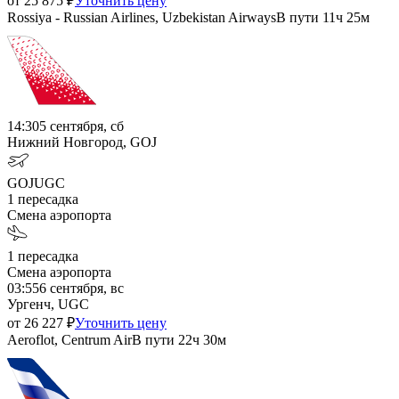
от
25 875
₽
Уточнить цену
Rossiya - Russian Airlines, Uzbekistan Airways
В пути
11ч 25м
14:30
5 сентября, сб
Нижний Новгород, GOJ
GOJ
UGC
1
пересадка
Смена аэропорта
1
пересадка
Смена аэропорта
03:55
6 сентября, вс
Ургенч, UGC
от
26 227
₽
Уточнить цену
Aeroflot, Centrum Air
В пути
22ч 30м