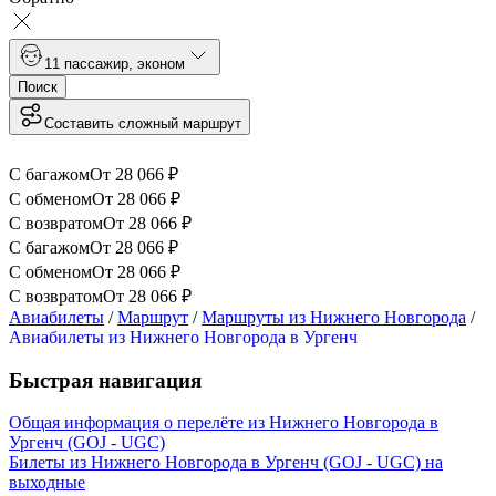
1
1 пассажир
,
эконом
Поиск
Составить сложный маршрут
С багажом
От
28 066
₽
С обменом
От
28 066
₽
С возвратом
От
28 066
₽
С багажом
От
28 066
₽
С обменом
От
28 066
₽
С возвратом
От
28 066
₽
Авиабилеты
/
Маршрут
/
Маршруты из Нижнего Новгорода
/
Авиабилеты из Нижнего Новгорода в Ургенч
Быстрая навигация
Общая информация о перелёте из Нижнего Новгорода в
Ургенч (GOJ - UGC)
Билеты из Нижнего Новгорода в Ургенч (GOJ - UGC) на
выходные