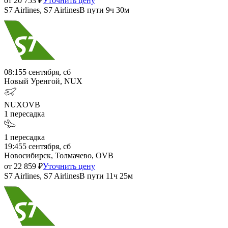
от
20 753
₽
Уточнить цену
S7 Airlines, S7 Airlines
В пути
9ч 30м
08:15
5 сентября, сб
Новый Уренгой, NUX
NUX
OVB
1
пересадка
1
пересадка
19:45
5 сентября, сб
Новосибирск, Толмачево, OVB
от
22 859
₽
Уточнить цену
S7 Airlines, S7 Airlines
В пути
11ч 25м