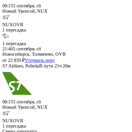
08:15
5 сентября, сб
Новый Уренгой, NUX
NUX
OVB
1
пересадка
1
пересадка
21:40
5 сентября, сб
Новосибирск, Толмачево, OVB
от
22 859
₽
Уточнить цену
S7 Airlines, Pobeda
В пути
21ч 20м
08:15
5 сентября, сб
Новый Уренгой, NUX
NUX
OVB
1
пересадка
Смена аэропорта