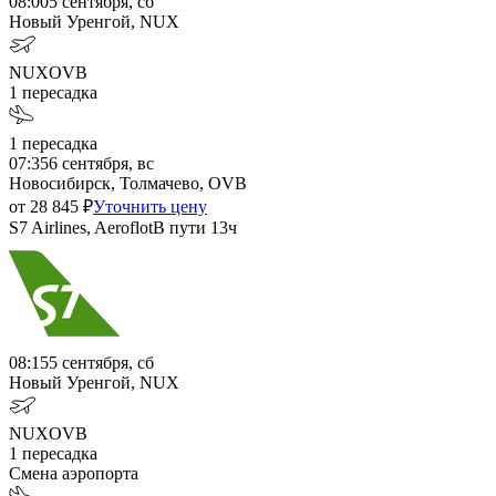
08:00
5 сентября, сб
Новый Уренгой, NUX
NUX
OVB
1
пересадка
1
пересадка
07:35
6 сентября, вс
Новосибирск, Толмачево, OVB
от
28 845
₽
Уточнить цену
S7 Airlines, Aeroflot
В пути
13ч
08:15
5 сентября, сб
Новый Уренгой, NUX
NUX
OVB
1
пересадка
Смена аэропорта