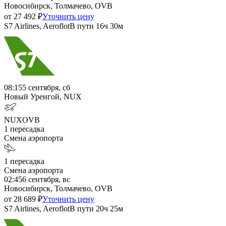
Новосибирск, Толмачево, OVB
от
27 492
₽
Уточнить цену
S7 Airlines, Aeroflot
В пути
16ч 30м
08:15
5 сентября, сб
Новый Уренгой, NUX
NUX
OVB
1
пересадка
Смена аэропорта
1
пересадка
Смена аэропорта
02:45
6 сентября, вс
Новосибирск, Толмачево, OVB
от
28 689
₽
Уточнить цену
S7 Airlines, Aeroflot
В пути
20ч 25м