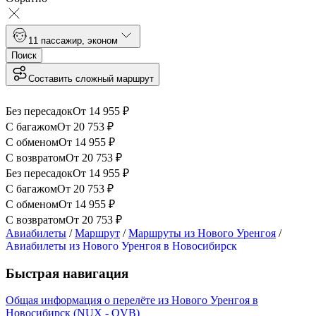
1
1 пассажир
,
эконом
Поиск
Составить сложный маршрут
Без пересадок
От
14 955
₽
С багажом
От
20 753
₽
С обменом
От
14 955
₽
С возвратом
От
20 753
₽
Без пересадок
От
14 955
₽
С багажом
От
20 753
₽
С обменом
От
14 955
₽
С возвратом
От
20 753
₽
Авиабилеты
/
Маршрут
/
Маршруты из Нового Уренгоя
/
Авиабилеты из Нового Уренгоя в Новосибирск
Быстрая навигация
Общая информация о перелёте из Нового Уренгоя в
Новосибирск (NUX - OVB)