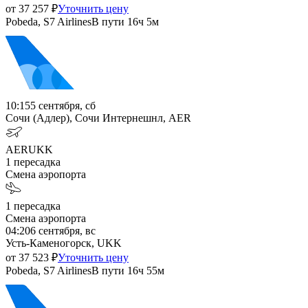
от
37 257
₽
Уточнить цену
Pobeda, S7 Airlines
В пути
16ч 5м
10:15
5 сентября, сб
Сочи (Адлер), Сочи Интернешнл, AER
AER
UKK
1
пересадка
Смена аэропорта
1
пересадка
Смена аэропорта
04:20
6 сентября, вс
Усть-Каменогорск, UKK
от
37 523
₽
Уточнить цену
Pobeda, S7 Airlines
В пути
16ч 55м