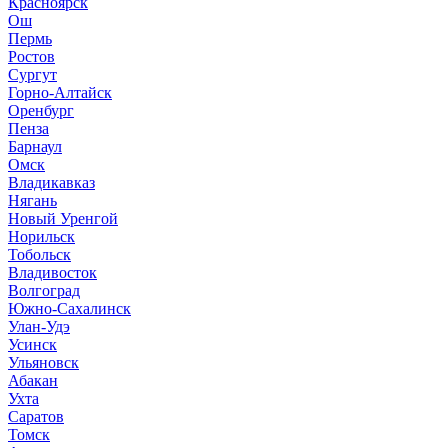
Красноярск
Ош
Пермь
Ростов
Сургут
Горно-Алтайск
Оренбург
Пенза
Барнаул
Омск
Владикавказ
Нягань
Новый Уренгой
Норильск
Тобольск
Владивосток
Волгоград
Южно-Сахалинск
Улан-Удэ
Усинск
Ульяновск
Абакан
Ухта
Саратов
Томск